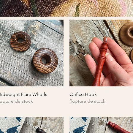
Aperçu rapide
Aperçu rapide
idweight Flare Whorls
Orifice Hook
upture de stock
Rupture de stock