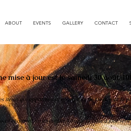
ABOUT
EVENTS
GALLERY
CONTACT
e mise à jour est le samedi 30 août, 1
 les items qui apparaissent en rupture de stock sont là p
ent et auront un inventaire lorsque la mise à jour sera 