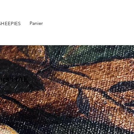
Panier
SHEEPIES
0hrs HAE
our votre
en ligne.