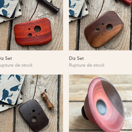
Aperçu rapide
Aperçu rapide
iz Set
Diz Set
upture de stock
Rupture de stock