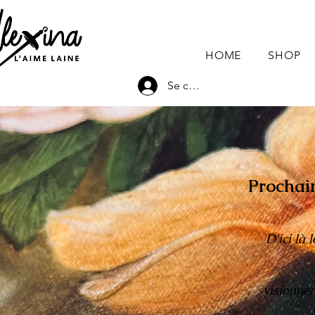
HOME
SHOP
Se connecter
Prochain
D'ici là
visionnem